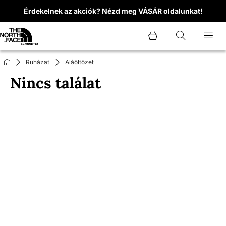
Érdekelnek az akciók? Nézd meg VÁSÁR oldalunkat!
Ruházat
Aláöltözet
Nincs találat